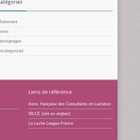
atégories
llaitement
ivers
émoignages
ncategorized
Liens de référence
Asso. française des Consultants en Lactation
IBLCE (site en anglais)
La Leche League France