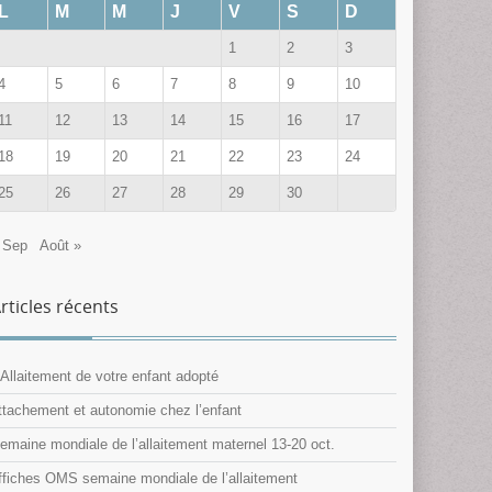
L
M
M
J
V
S
D
1
2
3
4
5
6
7
8
9
10
11
12
13
14
15
16
17
18
19
20
21
22
23
24
25
26
27
28
29
30
 Sep
Août »
rticles récents
’Allaitement de votre enfant adopté
ttachement et autonomie chez l’enfant
emaine mondiale de l’allaitement maternel 13-20 oct.
ffiches OMS semaine mondiale de l’allaitement