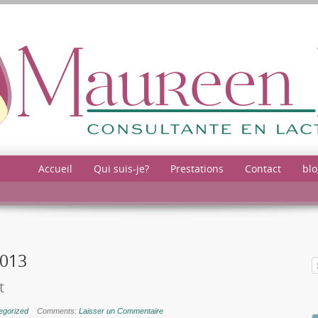
Accueil
Qui suis-je?
Prestations
Contact
blo
013
t
egorized
Comments:
Laisser un Commentaire