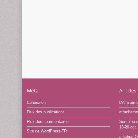
Méta
Articles
Connexion
L’Allaitem
Flux des publications
attachemen
Flux des commentaires
Semaine mo
13-20 oct.
Site de WordPress-FR
affiches 