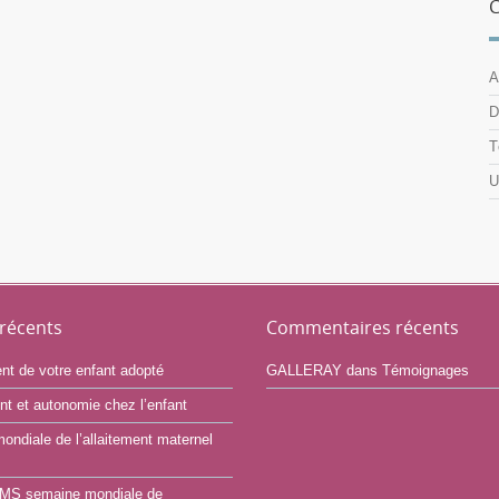
C
A
D
T
U
 récents
Commentaires récents
ent de votre enfant adopté
GALLERAY
dans
Témoignages
t et autonomie chez l’enfant
ndiale de l’allaitement maternel
OMS semaine mondiale de