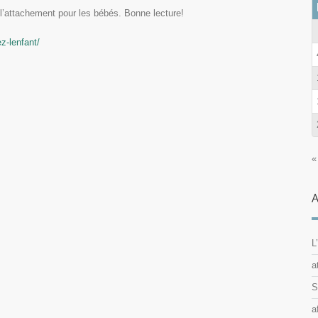
e l’attachement pour les bébés. Bonne lecture!
z-lenfant/
«
A
L
a
S
a