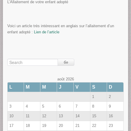
L’Allaitement de votre enfant adopté
Voici un article très intéressant en anglais sur l’allaitement d’un
enfant adopté :
Lien de l’article
Go
août 2026
L
M
M
J
V
S
D
1
2
3
4
5
6
7
8
9
10
11
12
13
14
15
16
17
18
19
20
21
22
23