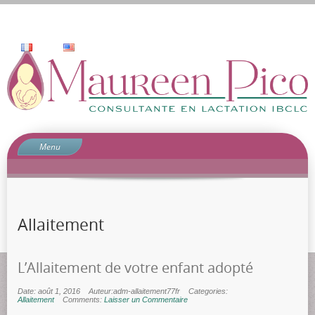
Menu
Accueil
Qui suis-je?
Prestations
Allaitement
Pourquoi consulter?
Contact
L’Allaitement de votre enfant adopté
blog
Date: août 1, 2016
Auteur:adm-allaitement77fr
Categories:
Allaitement
Comments:
Laisser un Commentaire
Commentaire