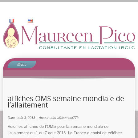
Menu
Accueil
Qui suis-je?
Prestations
affiches OMS semaine mondiale de
l’allaitement
Pourquoi consulter?
Contact
Date: août 3, 2013
Auteur:adm-allaitement77fr
blog
Voici les affiches de l’OMS pour la semaine mondiale de
Commentaire
l’allaitement du 1 au 7 aout 2013. La France a choisi de célébrer